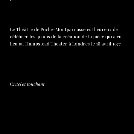
Le Théâtre de Poche-Montparnasse est heureux de
célébrer les 40 ans de la création de la pièce qui a eu
lieu au Hampstead Theater à Londres le 18 avril 1977.
Désopilant et grinçant. Toutes les raisons de vous
séduire.
ELLE
Une soirée d’enfer. « Compil » d’humour vache
« British ».
LES ÉCHOS
C
ruel et touchant
.
LE CANARD ENCHAINÉ
Drôle et efficace. Une réussite !
TOUTELACULTURE.COM
Férocité à l’anglaise
.
FIGAROSCOPE
Dossier de presse à télécharger
La presse en parle