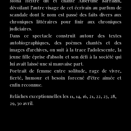
Mona Heftre dit et chante Albertine Sarrazin,
dévoilant l’autre visage de cet écrivain au parfum de
scandale dont le nom est passé des faits divers aux
chroniques littéraires pour finir aux chroniques
judiciaires.
Dans ce spectacle construit autour des textes
autobiographiques, des poèmes chantés et des
images d’archives, on suit à la trace l’adolescente, la
jeune fille éprise d’absolu et son défi à la société qui
lui avait laissé une si mauvaise part.
Portrait de femme entre solitude, rage de vivre,
fierté, humour et besoin forcené d’être aimée et
enfin reconnue.
Relâches exceptionnelles les 11, 14, 16, 21, 22, 23, 28,
29, 30 avril.
DOSSIER DE PRESSE A TÉLÉCHARGER
LA PRESSE EN PARLE