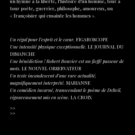
un hymne à la liberté, l’histoire d’un homme, tour à
tour poète, guerrier, philosophe, amoureux, un
« françoisier qui ensainte les hommes ».
Un régal pour l’esprit et le cœur.
FIGAROSCOPE
Une intensité physique exceptionnelle.
LE JOURNAL DU
DIMANCHE
Une bénédiction ! Robert Bouvier est un fieffé passeur de
mots.
LE NOUVEL OBSERVATEUR
Un texte incandescent d’une rare actualité,
magnifiquement interprété.
MARIANNE
Un comédien incarné, transcendant le poème de Delteil,
vigoureusement mis en scène.
LA CROIX
˃˃
DOSSIER DE PRESSE A TÉLÉCHARGER
˃˃
LA PRESSE EN PARLE