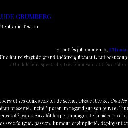
AUDE GRUMBERG
 Stéphanie Tesson
« Un
très joli moment »,
L’Human
 Une heure vingt de grand théâtre qui émeut, fait beaucoup r
« Un délicieux spectacle, très émouvant et très drôle »
erg et ses deux acolytes de scène, Olga et Serge,
Chez les
 il était présenté. Incité à poser un regard sur son œuvre, l’
dences délicates. Aussitôt les personnages de la pièce ou du 
ues avec fougue, passion, humour et simplicité, déployant en 