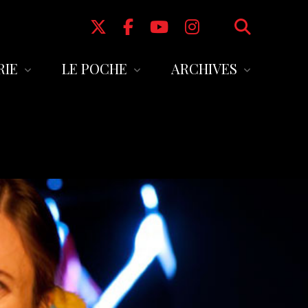
RIE
LE POCHE
ARCHIVES
s en ligne
L’équipe
SAISON 2024-2025
us au Pass en
Le bar
SAISON 2023-2024
Autour du Poche
SAISON 2022-2023
au
Informations pratiques
SAISON 2021-2022
Partenaires
SAISON 2020-2021
Saisons antérieures à 2020
Le Poche de 1942 à 2013