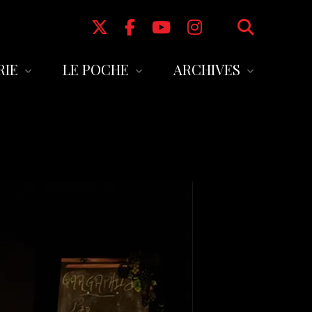
RIE
LE POCHE
ARCHIVES
s en ligne
L’équipe
SAISON 2024-2025
us au Pass en
Le bar
SAISON 2023-2024
Autour du Poche
SAISON 2022-2023
au
Informations pratiques
SAISON 2021-2022
Partenaires
SAISON 2020-2021
Saisons antérieures à 2020
Le Poche de 1942 à 2013