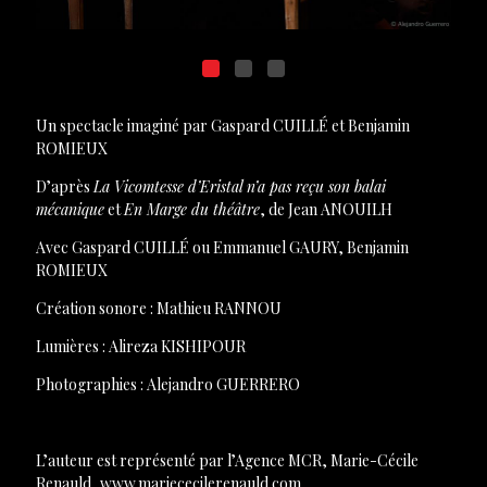
Un spectacle imaginé par Gaspard CUILLÉ et Benjamin
ROMIEUX
D’après
La Vicomtesse d’Eristal n’a pas reçu son balai
mécanique
et
En Marge du théâtre
, de Jean ANOUILH
Avec Gaspard CUILLÉ ou Emmanuel GAURY, Benjamin
ROMIEUX
Création sonore : Mathieu RANNOU
Lumières : Alireza KISHIPOUR
Photographies : Alejandro GUERRERO
L’auteur est représenté par l’Agence MCR, Marie-Cécile
Renauld,
www.mariececilerenauld.com