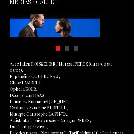
MÉDIAS / GALERIE
Avec Julien BOISSELIER / Morgan PEREZ (du 14/06 au
03/07),
Raphaëline GOUPILLEAU,
Chloé LAMBERT,
Ophelia KOLB,
Décors Jean HAAS,
Lumières Emmanuel JURQUET,
Costumes Sandrine BERNARD,
Musique Christophe LA PINTA,
Assistant à la mise en scène Morgan PEREZ,
Durée: 1h45 environ,
Prix des places : Plein tarif 35€ / Tarif réduit 28€ / Tarif jeunes