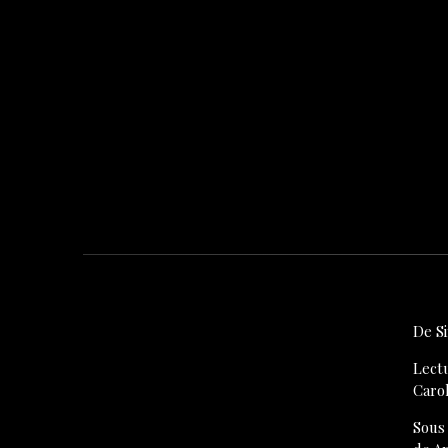
De S
Lect
Caro
Sous