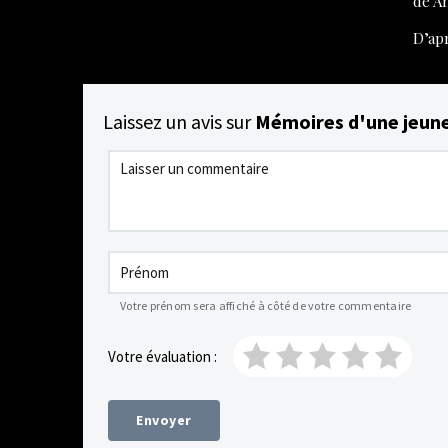
de A
D’ap