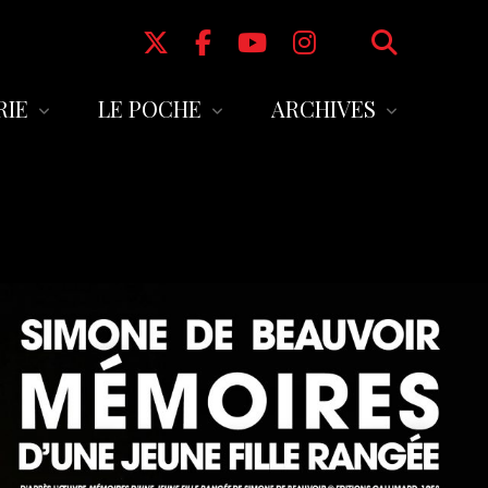
RIE
LE POCHE
ARCHIVES
s en ligne
L’équipe
SAISON 2024-2025
us au Pass en
Le bar
SAISON 2023-2024
Autour du Poche
SAISON 2022-2023
au
Informations pratiques
SAISON 2021-2022
Partenaires
SAISON 2020-2021
Saisons antérieures à 2020
Le Poche de 1942 à 2013