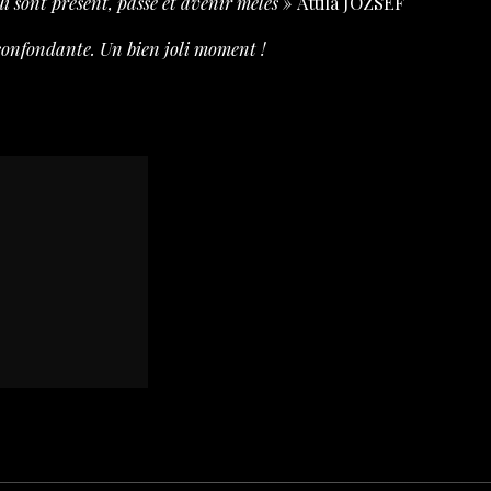
ui sont présent, passé et avenir mêlé
s »
Attila JÓZSEF
confondante. Un bien joli moment !