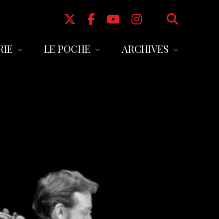
RIE
LE POCHE
ARCHIVES
s en ligne
L’équipe
SAISON 2024-2025
us au Pass en
Le bar
SAISON 2023-2024
Autour du Poche
SAISON 2022-2023
au
Informations pratiques
SAISON 2021-2022
Partenaires
SAISON 2020-2021
Saisons antérieures à 2020
Le Poche de 1942 à 2013