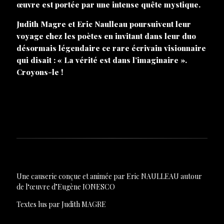
œuvre est portée par une intense quête mystique.
Judith Magre et Eric Naulleau poursuivent leur
voyage chez les poètes en invitant dans leur duo
désormais légendaire ce rare écrivain visionnaire
qui disait : « La vérité est dans l’imaginaire ».
Croyons-le !
Une causerie conçue et animée par Eric NAULLEAU autour
de l‘œuvre d’Eugène IONESCO
Textes lus par Judith MAGRE