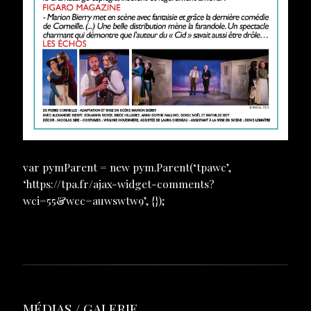
var pymParent = new pym.Parent(‘tpawc’,
‘https://tpa.fr/ajax-widget-comments?
wci=55&wcc=auwswtw9’, {});
MÉDIAS / GALERIE