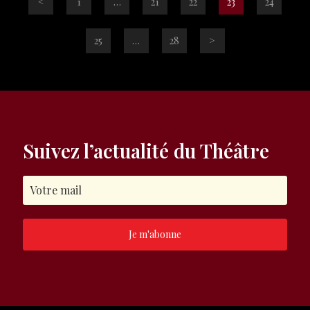
<
1
…
21
22
23
24
25
…
28
>
Suivez l’actualité du Théâtre
Je m'abonne