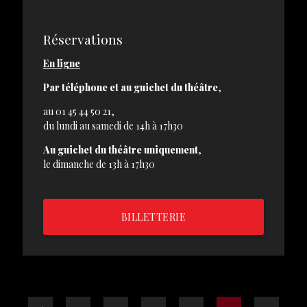
Réservations
En ligne
Par téléphone
et au guichet du théâtre
,
au 01 45 44 50 21,
du lundi au samedi de 14h à 17h30
Au guichet du théâtre uniquement
,
le dimanche de 13h à 17h30
BILLETTERIE
PAGE