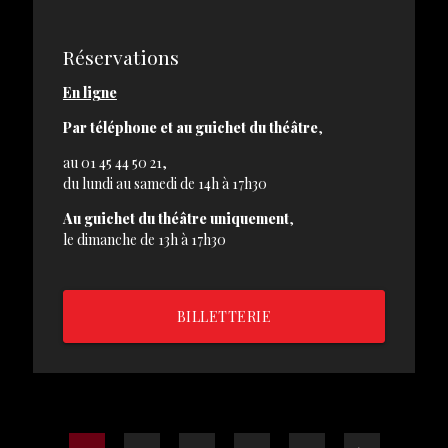
Réservations
En ligne
Par téléphone
et au guichet du théâtre
,
au 01 45 44 50 21,
du lundi au samedi de 14h à 17h30
Au guichet du théâtre uniquement
,
le dimanche de 13h à 17h30
BILLETTERIE
PAGE